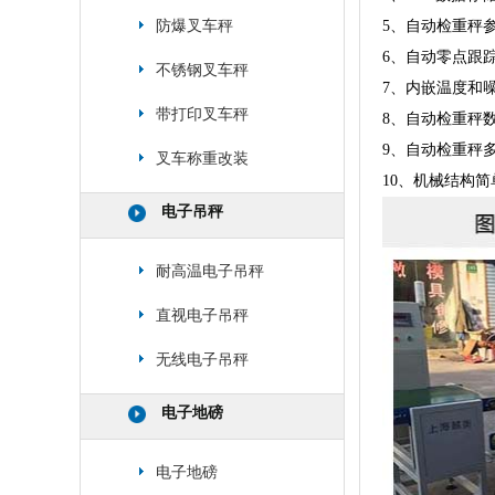
5、自动检重秤
防爆叉车秤
6、自动零点跟
不锈钢叉车秤
7、内嵌温度和
带打印叉车秤
8、自动检重秤数
9、自动检重秤
叉车称重改装
10、机械结构
电子吊秤
耐高温电子吊秤
直视电子吊秤
无线电子吊秤
电子地磅
电子地磅