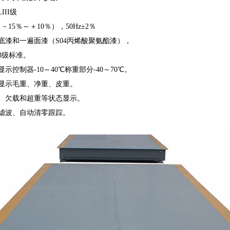
III级
（－15％～＋10％），50Hz±2％
底漆和一遍面漆（S04丙烯酸聚氨酯漆），
3级标准。
示控制器-10～40℃称重部分-40～70℃。
显示毛重、净重、皮重。
、欠载和超重等状态显示。
滤波、自动清零跟踪。