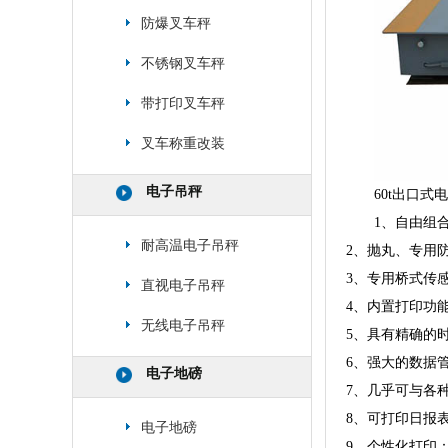
防爆叉车秤
不锈钢叉车秤
带打印叉车秤
叉车称重改装
电子吊秤
60t出口式
1、自由组合
耐高温电子吊秤
2、抛丸、专用
3、专用桥式传
直视电子吊秤
4、内置打印功
无线电子吊秤
5、具有精确的
6、强大的数据
电子地磅
7、几乎可与各
8、可打印日报
电子地磅
9、个性化打印