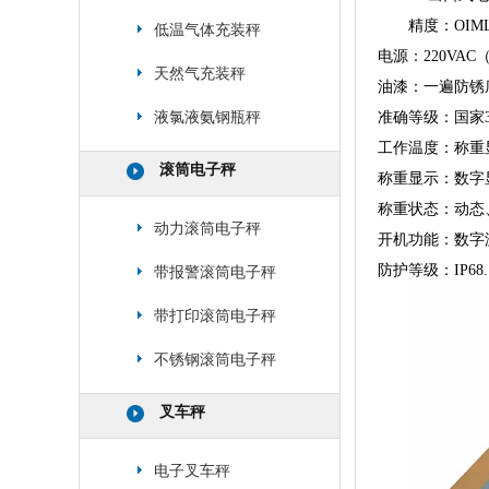
精度：OIML
低温气体充装秤
电源：220VAC
天然气充装秤
油漆：一遍防锈
液氯液氨钢瓶秤
准确等级：国家
工作温度：称重显
滚筒电子秤
称重显示：数字
称重状态：动态
动力滚筒电子秤
开机功能：数字
防护等级：IP68.
带报警滚筒电子秤
带打印滚筒电子秤
不锈钢滚筒电子秤
叉车秤
电子叉车秤