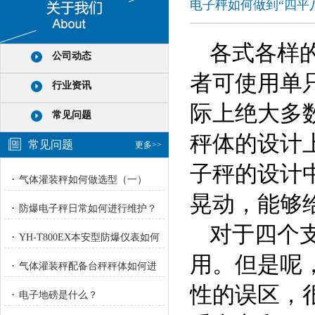
电子秤如何做到“四平
各式各样
公司动态
者可使用单
行业资讯
际上绝大多
常见问题
秤体的设计
常见问题
更多>>
子秤的设计
·
气体灌装秤如何做选型（一）
晃动，能够
·
防爆电子秤日常如何进行维护？
对于
四个
·
YH-T800EX本安型防爆仪表如何
用。
但是呢
进行校正？
·
气体灌装秤配备台秤秤体如何进
行重量校正标定？
性的误区，
·
电子地磅是什么？