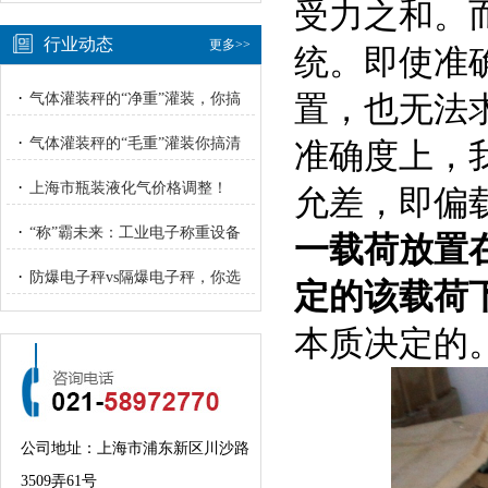
受力之和。
行业动态
更多>>
统。即使准
·
置，也无法
气体灌装秤的“净重”灌装，你搞
明白了吗？
·
气体灌装秤的“毛重”灌装你搞清
准确度上，
楚了吗？
·
上海市瓶装液化气价格调整！
允差，即偏
·
“称”霸未来：工业电子称重设备
一载荷放置
的“智”与“重”
·
防爆电子秤vs隔爆电子秤，你选
定的该载荷
对了吗？
本质决定的
公司地址：上海市浦东新区川沙路
3509弄61号